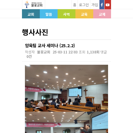
홈
로그인
가입
교회
말씀
사역
교육
교제
행사사진
양육팀 교사 세미나 (25.2.2)
작성자
불꽃교회
25-03-11 22:03
조회
1,138회
댓글
0건
본문