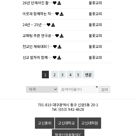
26년 단체사진 촬…
불꽃교회
이웃과 함께하는 작…
불꽃교회
24년 ~ 25년 …
불꽃교회
교제팀 주관 연극공…
불꽃교회
전교인 체육대회 (…
불꽃교회
선교 발자취 함께 …
불꽃교회
1
2
3
4
5
맨끝
701-810 대구광역시 동구 신암5동 20-1
Tel. (053) 942-4628
고신총회
고신대학교
고신대학원
학생신앙운동SFC