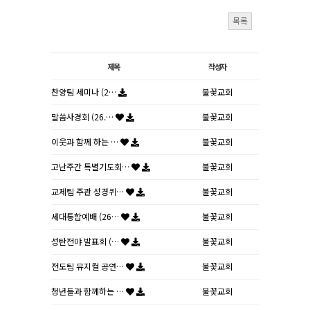
목록
제목
작성자
찬양팀 세미나 (2…
불꽃교회
말씀사경회 (26.…
불꽃교회
이웃과 함께 하는 …
불꽃교회
고난주간 특별기도회…
불꽃교회
교제팀 주관 성경퀴…
불꽃교회
세대통합예배 (26…
불꽃교회
성탄전야 발표회 (…
불꽃교회
전도팀 뮤지컬 공연…
불꽃교회
청년들과 함께하는 …
불꽃교회