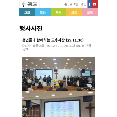
홈
로그인
가입
교회
말씀
사역
교육
교제
행사사진
청년들과 함께하는 오후시간 (25.11.30)
작성자
불꽃교회
25-12-30 11:46
조회
561회
댓글
0건
본문