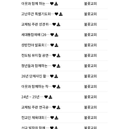
이웃과 함께 하는 …
불꽃교회
고난주간 특별기도회…
불꽃교회
교제팀 주관 성경퀴…
불꽃교회
세대통합예배 (26…
불꽃교회
성탄전야 발표회 (…
불꽃교회
전도팀 뮤지컬 공연…
불꽃교회
청년들과 함께하는 …
불꽃교회
26년 단체사진 촬…
불꽃교회
이웃과 함께하는 작…
불꽃교회
24년 ~ 25년 …
불꽃교회
교제팀 주관 연극공…
불꽃교회
전교인 체육대회 (…
불꽃교회
선교 발자취 함께 …
불꽃교회