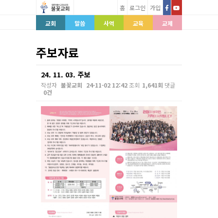
홈
로그인
가입
교회
말씀
사역
교육
교제
주보자료
24. 11. 03. 주보
작성자
불꽃교회
24-11-02 12:42
조회
1,641회
댓글
0건
본문