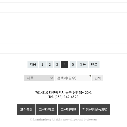
처음
1
2
3
4
5
다음
맨끝
701-810 대구광역시 동구 신암5동 20-1
Tel. (053) 942-4628
고신총회
고신대학교
고신대학원
학생신앙운동SFC
©
flamechurch.org
All rights reserved., powered by
zieo.com