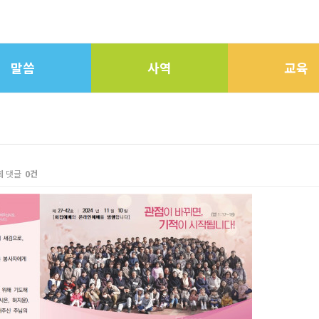
말씀
사역
교육
회
댓글
0건