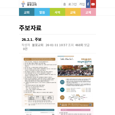
홈
로그인
가입
교회
말씀
사역
교육
교제
주보자료
26.2.1. 주보
작성자
불꽃교회
26-01-31 10:57
조회
468회
댓글
0건
본문