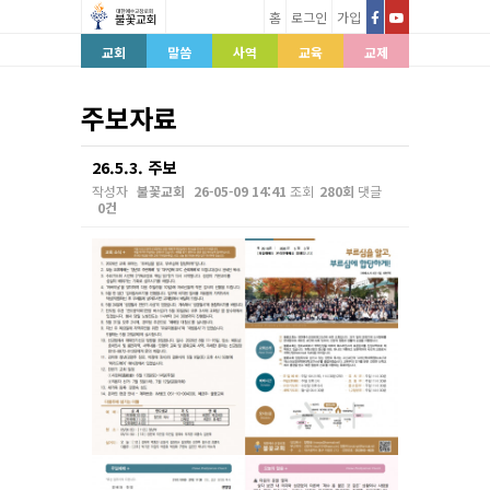
홈
로그인
가입
교회
말씀
사역
교육
교제
주보자료
26.5.3. 주보
작성자
불꽃교회
26-05-09 14:41
조회
280회
댓글
0건
본문