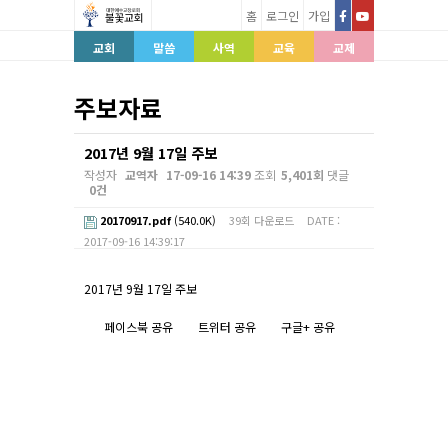
홈
로그인
가입
교회
말씀
사역
교육
교제
주보자료
2017년 9월 17일 주보
작성자
교역자
17-09-16 14:39
조회
5,401회
댓글
0건
20170917.pdf
(540.0K)
39회 다운로드
DATE :
2017-09-16 14:39:17
본문
2017년 9월 17일 주보
페이스북 공유
트위터 공유
구글+ 공유