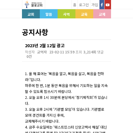
홈
로그인
가입
교회
말씀
사역
교육
교제
공지사항
2023년 2월 12일 광고
작성자
교역자
23-02-11 15:59
조회
3,214회
댓글
0건
본문
1. 올 해 표어는 ‘복음을 알고, 복음을 살고, 복음을 전하
라!’입니다.
하루에 한 번, 1분 동안 복음을 위해서 기도하는 일을 지속
할 수 있도록 힘쓰시기 바랍니다.
2. 오늘 오후 1시 30분에 본당에서 ‘정기제직회’가 있습니
다.
3. 오늘 오후 2시에 ‘기관별 모임’이 있습니다. 기관별로
모여 경건회를 가지신 후에,
교제해주시기 바랍니다.
4. 금주 수요일에는 ‘웨스트민스터 신앙고백서 해설’ 대신
에 단편설교를 하게 됩니다(설교:김정훈 목사). 신앙고백