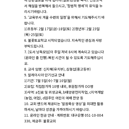
서 해설을 반복해서 들으시고, ‘합법적 맹세’의 유익을 누
리시기바랍니다.
5. ‘교육부서 겨울 수련회 일정’을 위해서 기도해주시기 바
랍니다.
1)초등부: 2월 17일(금)-18일(토) 2)청년부: 2월 23일
(목)-25일(토)
6. 불꽃토요학교 시작되었습니다. 지속적인 관심과 사랑
부탁드립니다.
7. [도서 낭독모임]이 주일 저녁 8시에 계속되고 있습니다
(온라인 줌 진행).복된 시간이 될 수 있도록 기도해주십시
오.
8. 교사 임명: 신지혜(유치부), 심형섭(중고등부)
9. 말레이시아 단기선교 안내
1)기간: 7월 5일(수)-7월 10일(월)
2)모집: 직접참가자 10명 내외, 후원참가자 OO명
3)사역: a진료 및 위생교육, b태양광전지작업, c지역개발
(농업, 어업), d원주민 어린이 예배 찬양 등
10. 교회 밴드에 제공되는 ‘말씀묵상 영상’을 최대한 활용
하셔서, 날마다 성경을 가까이하시기 바랍니다.
11. 온라인 헌금 안내 - 계좌번호: 대구은행 051-10-004
330, 예금주: 불꽃교회