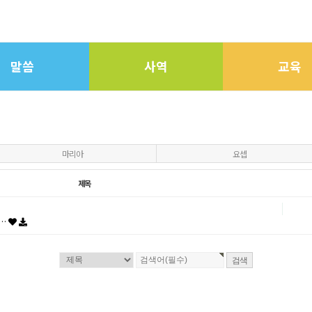
말씀
사역
교육
마리아
요셉
제목
5…