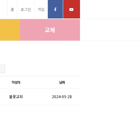
홈
로그인
가입
교제
작성자
날짜
불꽃교회
2024-05-28