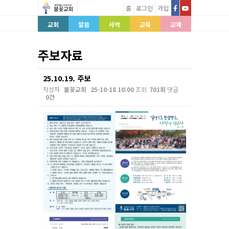
홈
로그인
가입
교회
말씀
사역
교육
교제
주보자료
25.10.19. 주보
작성자
불꽃교회
25-10-18 10:00
조회
701회
댓글
0건
본문