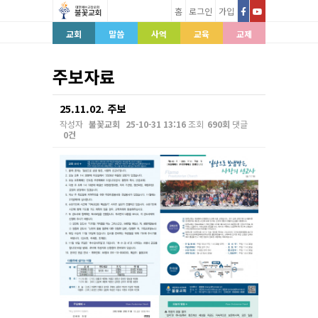
홈
로그인
가입
교회
말씀
사역
교육
교제
주보자료
25.11.02. 주보
작성자
불꽃교회
25-10-31 13:16
조회
690회
댓글
0건
본문