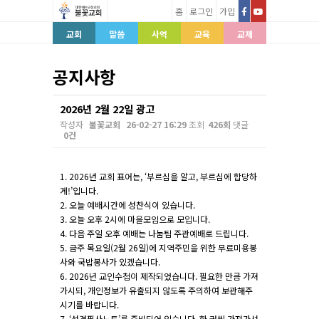
홈
로그인
가입
교회
말씀
사역
교육
교제
공지사항
2026년 2월 22일 광고
작성자
불꽃교회
26-02-27 16:29
조회
426회
댓글
0건
본문
1. 2026년 교회 표어는, ‘부르심을 알고, 부르심에 합당하
게!’입니다.
2. 오늘 예배시간에 성찬식이 있습니다.
3. 오늘 오후 2시에 마을모임으로 모입니다.
4. 다음 주일 오후 예배는 나눔팀 주관예배로 드립니다.
5. 금주 목요일(2월 26일)에 지역주민을 위한 무료미용봉
사와 국밥봉사가 있겠습니다.
6. 2026년 교인수첩이 제작되었습니다. 필요한 만큼 가져
가시되, 개인정보가 유출되지 않도록 주의하여 보관해주
시기를 바랍니다.
7. ‘성경필사노트’를 준비되어 있습니다. 한 권씩 가져가셔