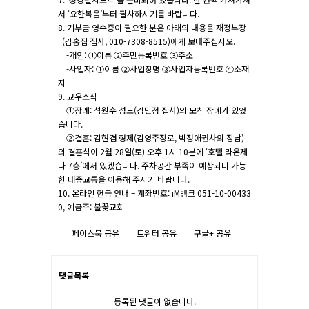
서 ‘요한복음’부터 필사하시기를 바랍니다.
8. 기부금 영수증이 필요한 분은 아래의 내용을 재정부장
(김홍집 집사, 010-7308-8515)에게 보내주십시오.
-개인: ①이름 ②주민등록번호 ③주소
-사업자: ①이름 ②사업장명 ③사업자등록번호 ④소재
지
9. 교우소식
①장례: 석원수 성도(김민정 집사)의 모친 장례가 있었
습니다.
②결혼: 김현겸 형제(김영주장로, 박정애권사의 장남)
의 결혼식이 2월 28일(토) 오후 1시 10분에 ‘호텔 라온제
나 7층’에서 있겠습니다. 주차공간 부족이 예상되니 가능
한 대중교통을 이용해 주시기 바랍니다.
10. 온라인 헌금 안내 – 계좌번호: iM뱅크 051-10-00433
0, 예금주: 불꽃교회
페이스북 공유
트위터 공유
구글+ 공유
댓글목록
등록된 댓글이 없습니다.