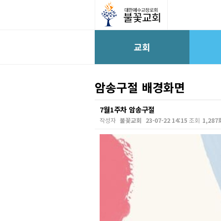
교회
암송구절 배경화면
7월1주차 암송구절
작성자
불꽃교회
23-07-22 14:15
조회
1,287
본문