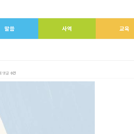
말씀
사역
교육
회
댓글
0건