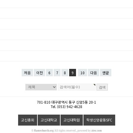
처음
이전
6
7
8
9
10
다음
맨끝
701-810 대구광역시 동구 신암5동 20-1
Tel. (053) 942-4628
고신총회
고신대학교
고신대학원
학생신앙운동SFC
©
flamechurch.org
All rights reserved., powered by
zieo.com