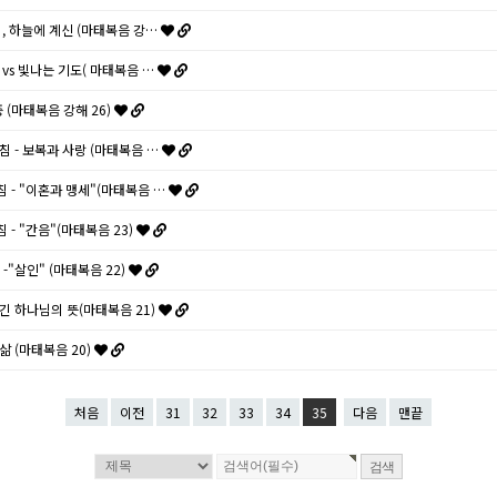
리의, 하늘에 계신 (마태복음 강…
도 vs 빛나는 기도( 마태복음 …
증 (마태복음 강해 26)
르침 - 보복과 사랑 (마태복음 …
침 - "이혼과 맹세"(마태복음 …
침 - "간음"(마태복음 23)
 -"살인" (마태복음 22)
담긴 하나님의 뜻(마태복음 21)
 삶 (마태복음 20)
처음
이전
31
32
33
34
35
다음
맨끝