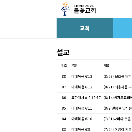
교회
설교
번호
본문
제목
88
마태복음 6:13
(8/28) 보호를 위
87
마태복음 6:12
(8/21) 죄용서를 
86
요한계시록 2:12-17
(8/14)버가모교
85
마태복음 6:11
(8/7)일용할 양식
84
마태복음 6:10
(7/31)나라와 뜻
83
마태복음 6:9
(7/24) 이름이 