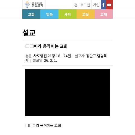
홈
로그인
가입
교회
말씀
사역
교육
교제
설교
□□따라 움직이는 교회
본문
사도행전 21장 18 - 24절
설교자
장만표 담임목
|
사
설교일
26. 2. 1.
|
본문
□□따라 움직이는 교회