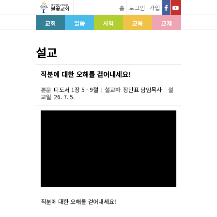
홈
로그인
가입
교회
말씀
사역
교육
교제
설교
직분에 대한 오해를 걷어내세요!
본문
디도서 1장 5 - 9절
설교자
장만표 담임목사
설
|
|
교일
26. 7. 5.
본문
직분에 대한 오해를 걷어내세요!