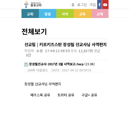
홈
로그인
가입
교회
말씀
사역
교육
교제
전체보기
선교팀 | 키르키즈스탄 장성필 선교사님 사역편지
작성자
수경
17-04-12 09:59
조회
12,637회
댓글
0건
장성필선교사-2017년 3월 사역보고.hwp
(23.0K)
264회 다운로드
DATE : 2017-04-12 09:59:33
본문
장성필 선교사님 사역편지
페이스북 공유
트위터 공유
구글+ 공유