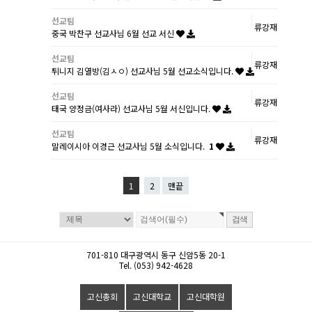
선교팀
류강재
중국 박찬구 선교사님 6월 선교 서신
선교팀
류강재
튀니지 김열방(김ㅅㅇ) 선교사님 5월 선교소식입니다.
선교팀
류강재
태국 양정금(여사라) 선교사님 5월 서신입니다.
선교팀
류강재
말레이시아 이경근 선교사님 5월 소식입니다.
1
1
2
맨끝
701-810 대구광역시 동구 신암5동 20-1
Tel. (053) 942-4628
고신총회
고신대학교
고신대학원