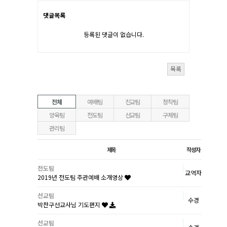
댓글목록
등록된 댓글이 없습니다.
목록
전체
예배팀
친교팀
정착팀
양육팀
전도팀
선교팀
구제팀
관리팀
제목
작성자
전도팀
교역자
2019년 전도팀 주관예배 소개영상
선교팀
수경
박찬구선교사님 기도편지
선교팀